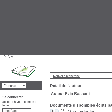
A-
A
A+
Nouvelle recherche
Détail de l'auteur
Auteur Ezio Bassani
Se connecter
accéder à votre compte de
Documents disponibles écrits par
lecteur
Affiner la recherche