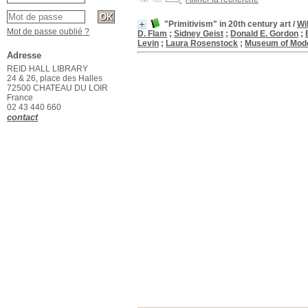
"Primitivism" in 20th century art
/
Wi
Mot de passe oublié ?
D. Flam
;
Sidney Geist
;
Donald E. Gordon
;
Levin
;
Laura Rosenstock
;
Museum of Mode
Adresse
REID HALL LIBRARY
24 & 26, place des Halles
72500 CHATEAU DU LOIR
France
02 43 440 660
contact