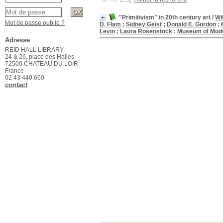
"Primitivism" in 20th century art
/
Wi
Mot de passe oublié ?
D. Flam
;
Sidney Geist
;
Donald E. Gordon
;
Levin
;
Laura Rosenstock
;
Museum of Mode
Adresse
REID HALL LIBRARY
24 & 26, place des Halles
72500 CHATEAU DU LOIR
France
02 43 440 660
contact