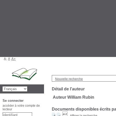
A-
A
A+
Nouvelle recherche
Détail de l'auteur
Auteur William Rubin
Se connecter
accéder à votre compte de
Documents disponibles écrits par
lecteur
Affiner la recherche