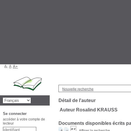
A-
A
A+
Nouvelle recherche
Détail de l'auteur
Auteur Rosalind KRAUSS
Se connecter
accéder à votre compte de
Documents disponibles écrits par
lecteur
Affiner la recherche