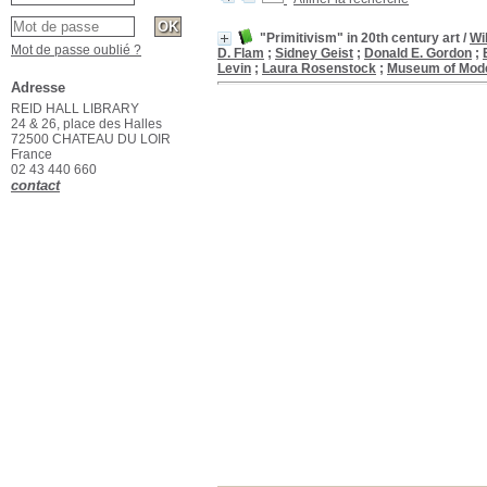
"Primitivism" in 20th century art
/
Wi
Mot de passe oublié ?
D. Flam
;
Sidney Geist
;
Donald E. Gordon
;
Levin
;
Laura Rosenstock
;
Museum of Mode
Adresse
REID HALL LIBRARY
24 & 26, place des Halles
72500 CHATEAU DU LOIR
France
02 43 440 660
contact