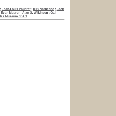
;
Jean-Louis Paudrat
;
Kirk Varnedoe
;
Jack
;
Evan Maurer
;
Alan G. Wilkinson
;
Gail
las Museum of Art