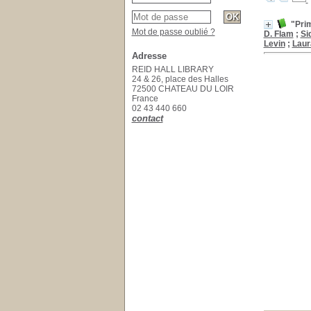
"Prim
Mot de passe oublié ?
D. Flam
;
Si
Levin
;
Laur
Adresse
REID HALL LIBRARY
24 & 26, place des Halles
72500 CHATEAU DU LOIR
France
02 43 440 660
contact