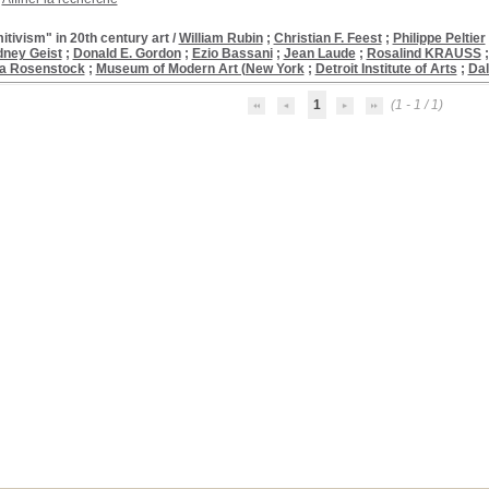
itivism" in 20th century art
/
William Rubin
;
Christian F. Feest
;
Philippe Peltier
dney Geist
;
Donald E. Gordon
;
Ezio Bassani
;
Jean Laude
;
Rosalind KRAUSS
a Rosenstock
;
Museum of Modern Art (New York
;
Detroit Institute of Arts
;
Dal
1
(1 - 1 / 1)