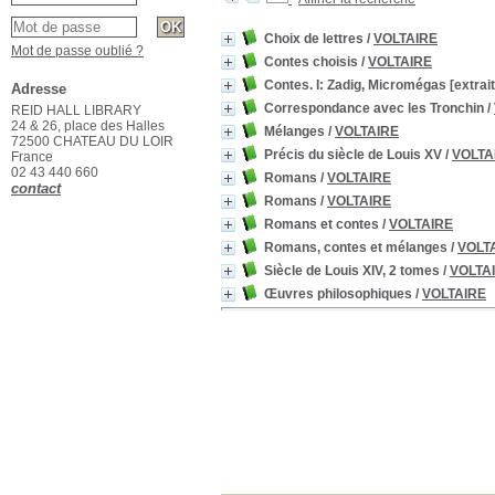
Choix de lettres
/
VOLTAIRE
Mot de passe oublié ?
Contes choisis
/
VOLTAIRE
Contes. I: Zadig, Micromégas [extrait
Adresse
Correspondance avec les Tronchin
/
REID HALL LIBRARY
24 & 26, place des Halles
Mélanges
/
VOLTAIRE
72500 CHATEAU DU LOIR
Précis du siècle de Louis XV
/
VOLTA
France
02 43 440 660
Romans
/
VOLTAIRE
contact
Romans
/
VOLTAIRE
Romans et contes
/
VOLTAIRE
Romans, contes et mélanges
/
VOLT
Siècle de Louis XIV, 2 tomes
/
VOLTA
Œuvres philosophiques
/
VOLTAIRE