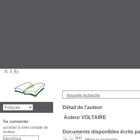
A-
A
A+
Nouvelle recherche
Détail de l'auteur
Auteur VOLTAIRE
Se connecter
accéder à votre compte de
Documents disponibles écrits par
lecteur
Affiner la recherche