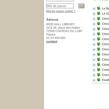
Le Be
Mot de passe oublié ?
Le Ch
Chron
Adresse
Chron
REID HALL LIBRARY
24 & 26, place des Halles
Chron
72500 CHATEAU DU LOIR
Chron
France
02 43 440 660
Chro
contact
Chron
Chron
Chron
Chro
Clau
Cont
Corr
Feuil