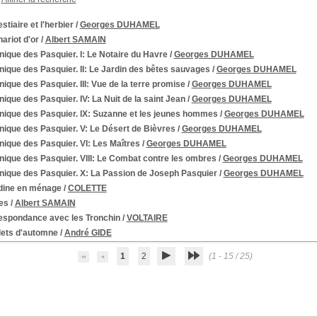
stiaire et l'herbier
/
Georges DUHAMEL
ariot d'or
/
Albert SAMAIN
ique des Pasquier. I: Le Notaire du Havre
/
Georges DUHAMEL
ique des Pasquier. II: Le Jardin des bêtes sauvages
/
Georges DUHAMEL
ique des Pasquier. III: Vue de la terre promise
/
Georges DUHAMEL
ique des Pasquier. IV: La Nuit de la saint Jean
/
Georges DUHAMEL
nique des Pasquier. IX: Suzanne et les jeunes hommes
/
Georges DUHAMEL
ique des Pasquier. V: Le Désert de Bièvres
/
Georges DUHAMEL
ique des Pasquier. VI: Les Maîtres
/
Georges DUHAMEL
ique des Pasquier. VIII: Le Combat contre les ombres
/
Georges DUHAMEL
nique des Pasquier. X: La Passion de Joseph Pasquier
/
Georges DUHAMEL
dine en ménage
/
COLETTE
es
/
Albert SAMAIN
espondance avec les Tronchin
/
VOLTAIRE
lets d'automne
/
André GIDE
1
2
(1 - 15 / 25)