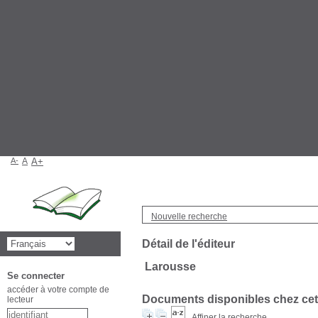
A-
A
A+
Nouvelle recherche
Détail de l'éditeur
Larousse
Se connecter
accéder à votre compte de
Documents disponibles chez cet 
lecteur
Affiner la recherche