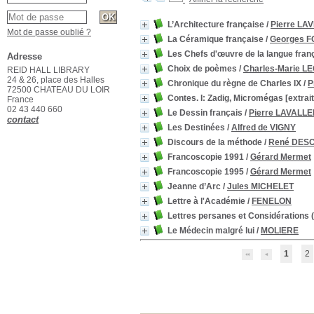
L’Architecture française
/
Pierre LA
Mot de passe oublié ?
La Céramique française
/
Georges F
Les Chefs d'œuvre de la langue franç
Adresse
Choix de poèmes
/
Charles-Marie L
REID HALL LIBRARY
24 & 26, place des Halles
Chronique du règne de Charles IX
/
P
72500 CHATEAU DU LOIR
Contes. I: Zadig, Micromégas [extrait
France
02 43 440 660
Le Dessin français
/
Pierre LAVALLE
contact
Les Destinées
/
Alfred de VIGNY
Discours de la méthode
/
René DES
Francoscopie 1991
/
Gérard Mermet
Francoscopie 1995
/
Gérard Mermet
Jeanne d’Arc
/
Jules MICHELET
Lettre à l'Académie
/
FENELON
Lettres persanes et Considérations (
Le Médecin malgré lui
/
MOLIERE
1
2