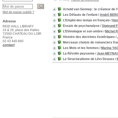
Arnold van Gennep : le créateur de l
Mot de passe oublié ?
Les Défauts de l'enfant
/
André BER
L’Emploi des temps en français
/
Hen
Adresse
Essais de psychanalyse
/
Sigmund 
REID HALL LIBRARY
24 & 26, place des Halles
L’Ethnologue et son ombre
/
Michel 
72500 CHATEAU DU LOIR
Histoire des doctrines ésotériques
/
France
02 43 440 660
Morceaux choisis de romanciers fra
contact
Les Mots et les femmes
/
Marina Y
La Révolte paysanne
/
Jean MEYNA
Le Structuralisme de Lévi-Strauss
/