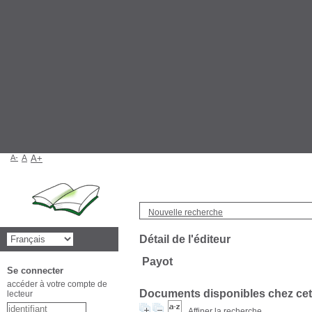
A-
A
A+
Nouvelle recherche
Détail de l'éditeur
Payot
Se connecter
accéder à votre compte de
Documents disponibles chez cet 
lecteur
Affiner la recherche