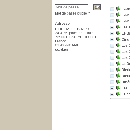
L’An
Mot de passe oublié ?
L’Art
L’Ar
Adresse
Les A
REID HALL LIBRARY
24 & 26, place des Halles
Le B
72500 CHATEAU DU LOIR
Cinq
France
02 43 440 660
Les C
contact
Les C
Les 
Le De
Dicti
Dicti
Diffé
Les 
L’Ec