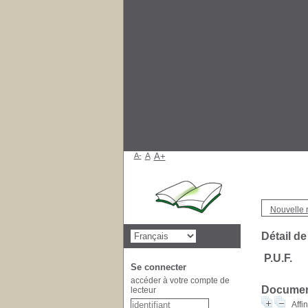
A-
A
A+
Nouvelle 
Détail de
P.U.F.
Se connecter
accéder à votre compte de
Document
lecteur
Affi