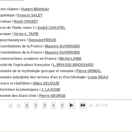
cien régime
/
Hubert Méthivier
 gothique
/
Francis SALET
t roman
/
René CROZET
rts de l’Italie. tome 1
/
André CHASTEL
aroque
/
Victor-L. TAPIE
 psychanalyses
/
Sigmund FREUD
onstitutions de la France
/
Maurice DUVERGER
onstitutions de la France
/
Maurice DUVERGER
Constructions scolaires en France
/
Michel LAINE
stin de l’agriculture française
/
L. BRASSE-BROSSARD
onnaire de la mythologie grecque et romaine
/
Pierre GRIMAL
onnaire polyglotte des termes d’art et d’archéologie
/
Louis REAU
rence et répétition
/
Gilles DELEUZE
Doctrines économiques
/
J. LAJUGIE
onomie des Etats-Unis
/
Pierre GEORGE
1
2
3
4
5
(1 - 15 / 71)