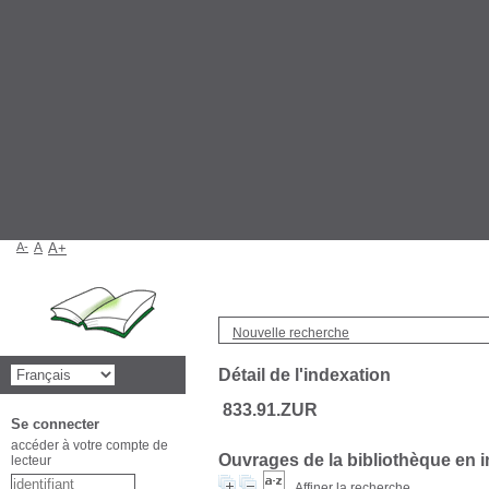
A-
A
A+
Nouvelle recherche
Détail de l'indexation
833.91.ZUR
Se connecter
accéder à votre compte de
Ouvrages de la bibliothèque en i
lecteur
Affiner la recherche