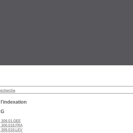
recherche
 l'indexation
AG
306.01.GEE
306.018.FRA
306.018.LEV