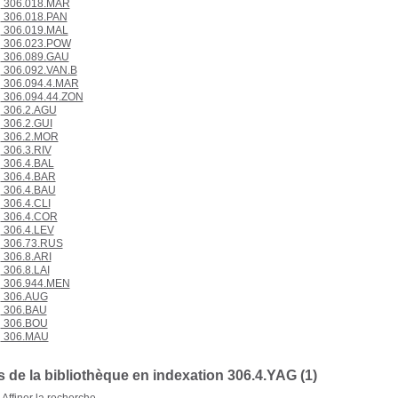
306.018.MAR
306.018.PAN
306.019.MAL
306.023.POW
306.089.GAU
306.092.VAN.B
306.094.4.MAR
306.094.44.ZON
306.2.AGU
306.2.GUI
306.2.MOR
306.3.RIV
306.4.BAL
306.4.BAR
306.4.BAU
306.4.CLI
306.4.COR
306.4.LEV
306.73.RUS
306.8.ARI
306.8.LAI
306.944.MEN
306.AUG
306.BAU
306.BOU
306.MAU
 de la bibliothèque en indexation 306.4.YAG (1)