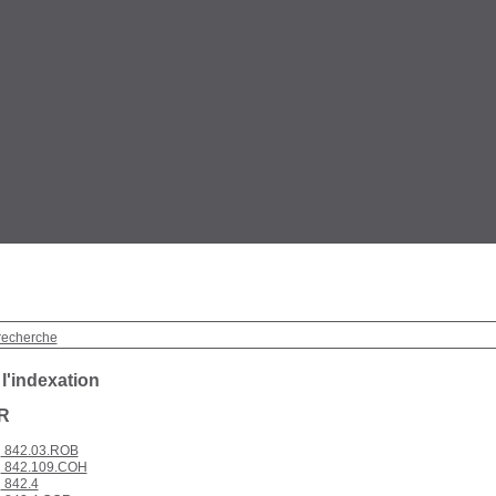
recherche
 l'indexation
IR
842.03.ROB
842.109.COH
842.4