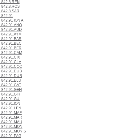
842.8.REN
842.8.ROS
842.8.SAR
842.91
842.91 ION A
842.91.ANO
842.91.AUD
842.91.AYM
842.91.BAR
842.91.BEC
842.91.BER
842.91.CAM
842.91.CIX
842.91.CLA
842.91.COC
842.91.DUB
842.91.DUR
842.91.ELU
842.91.GAT
842.91.GEN
842.91.GIR
842.91.GUI
842.91.ION
842.91.LEN
842.91.MAE
842.91.MAR
842.91.MAU
842.91.MON
842.91.MON.S
842.91.PAG