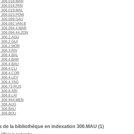
306.018.MAR
306.018.PAN
306.019.MAL
306.023.POW
306.089.GAU
306.092.VAN.B
306.094.4.MAR
306.094.44.ZON
306.2.AGU
306.2.GUI
306.2.MOR
306.3.RIV
306.4.BAL
306.4.BAR
306.4.BAU
306.4.CLI
306.4.COR
306.4.LEV
306.4.YAG
306.73.RUS
306.8.ARI
306.8.LAI
306.944.MEN
306.AUG
306.BAU
306.BOU
 de la bibliothèque en indexation 306.MAU (1)