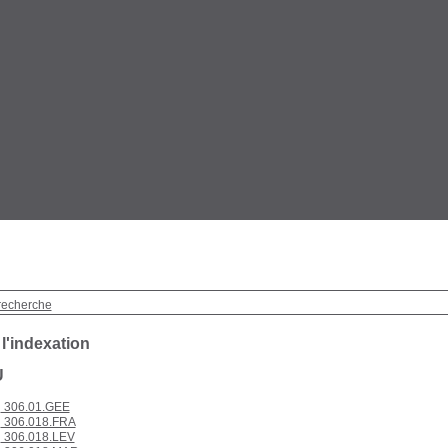
recherche
 l'indexation
U
306.01.GEE
306.018.FRA
306.018.LEV