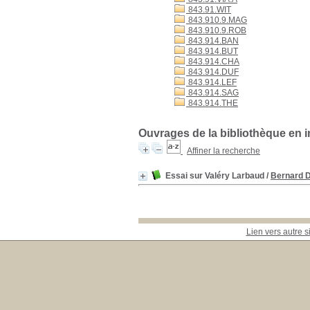
843.91.WIT
843.910.9.MAG
843.910.9.ROB
843.914.BAN
843.914.BUT
843.914.CHA
843.914.DUF
843.914.LEF
843.914.SAG
843.914.THE
Ouvrages de la bibliothèque en 
Affiner la recherche
Essai sur Valéry Larbaud
/
Bernard 
Lien vers autre s