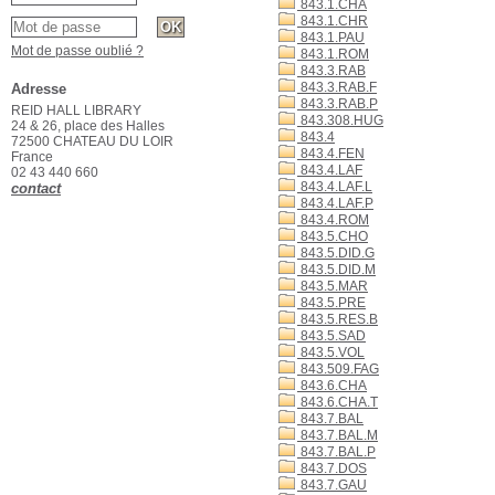
843.1.CHA
843.1.CHR
843.1.PAU
Mot de passe oublié ?
843.1.ROM
843.3.RAB
843.3.RAB.F
Adresse
843.3.RAB.P
REID HALL LIBRARY
843.308.HUG
24 & 26, place des Halles
843.4
72500 CHATEAU DU LOIR
843.4.FEN
France
843.4.LAF
02 43 440 660
843.4.LAF.L
contact
843.4.LAF.P
843.4.ROM
843.5.CHO
843.5.DID.G
843.5.DID.M
843.5.MAR
843.5.PRE
843.5.RES.B
843.5.SAD
843.5.VOL
843.509.FAG
843.6.CHA
843.6.CHA.T
843.7.BAL
843.7.BAL.M
843.7.BAL.P
843.7.DOS
843.7.GAU