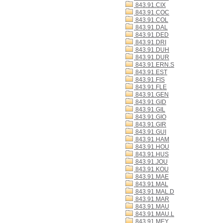
843.91.CIX
843.91.COC
843.91.COL
843.91.DAL
843.91.DED
843.91.DRI
843.91.DUH
843.91.DUR
843.91.ERN.S
843.91.EST
843.91.FIS
843.91.FLE
843.91.GEN
843.91.GID
843.91.GIL
843.91.GIO
843.91.GIR
843.91.GUI
843.91.HAM
843.91.HOU
843.91.HUS
843.91.JOU
843.91.KOU
843.91.MAE
843.91.MAL
843.91.MAL.D
843.91.MAR
843.91.MAU
843.91.MAU.L
843.91.MEY