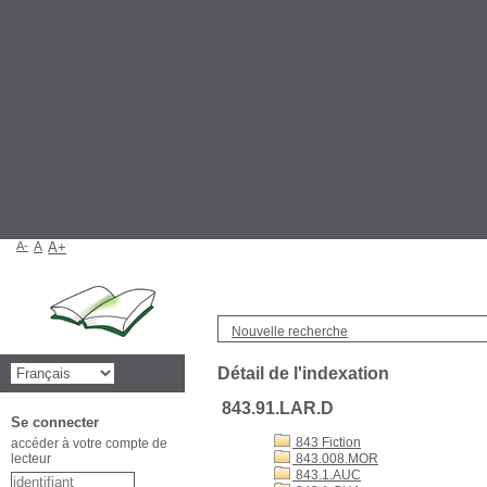
A-
A
A+
Nouvelle recherche
Détail de l'indexation
843.91.LAR.D
Se connecter
843 Fiction
accéder à votre compte de
lecteur
843.008.MOR
843.1.AUC