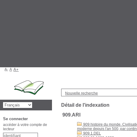
A-
A
A+
Nouvelle recherche
Détail de l'indexation
909.ARI
Se connecter
909 histoire du monde. Civilisati
accéder à votre compte de
moderne depuis l'an 500, par conti
lecteur
909.1.DEL