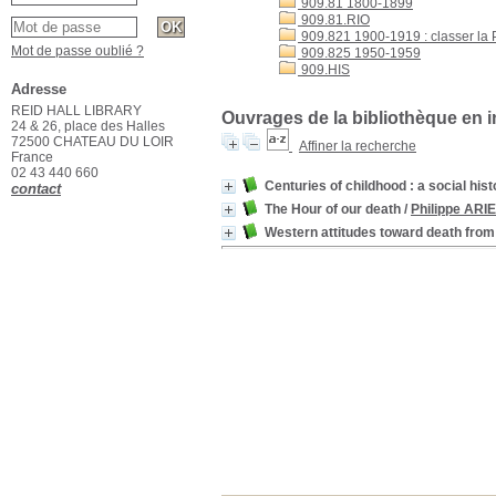
909.81 1800-1899
909.81.RIO
909.821 1900-1919 : classer la
Mot de passe oublié ?
909.825 1950-1959
909.HIS
Adresse
REID HALL LIBRARY
Ouvrages de la bibliothèque en i
24 & 26, place des Halles
72500 CHATEAU DU LOIR
Affiner la recherche
France
02 43 440 660
Centuries of childhood : a social histo
contact
The Hour of our death
/
Philippe ARI
Western attitudes toward death from 