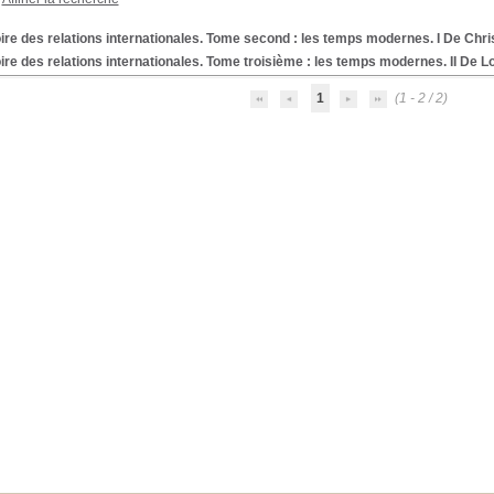
ire des relations internationales. Tome second : les temps modernes. I De Ch
ire des relations internationales. Tome troisième : les temps modernes. II De L
1
(1 - 2 / 2)