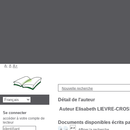
A-
A
A+
Nouvelle recherche
Détail de l'auteur
Auteur Elisabeth LIEVRE-CRO
Se connecter
accéder à votre compte de
Documents disponibles écrits par
lecteur
Affiner la recherche