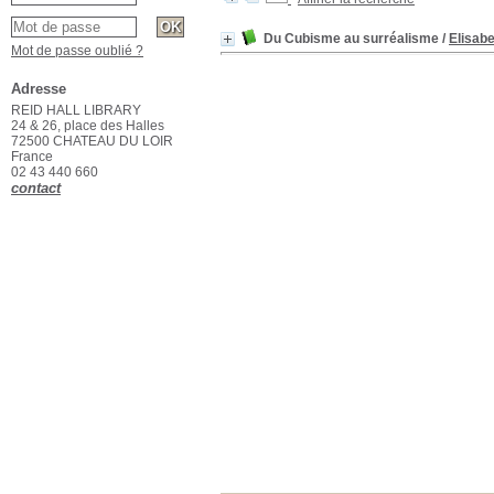
Du Cubisme au surréalisme
/
Elisab
Mot de passe oublié ?
Adresse
REID HALL LIBRARY
24 & 26, place des Halles
72500 CHATEAU DU LOIR
France
02 43 440 660
contact