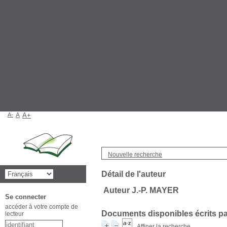
A-
A
A+
Nouvelle recherche
Détail de l'auteur
Auteur J.-P. MAYER
Se connecter
accéder à votre compte de
Documents disponibles écrits par
lecteur
Affiner la recherche