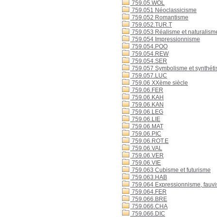
759.05.WOL
759.051 Néoclassicisme
759.052 Romantisme
759.052.TUR.T
759.053 Réalisme et naturalism
759.054 Impressionnisme
759.054.POO
759.054.REW
759.054.SER
759.057 Symbolisme et synthét
759.057.LUC
759.06 XXème siècle
759.06.FER
759.06.KAH
759.06.KAN
759.06.LEG
759.06.LIE
759.06.MAT
759.06.PIC
759.06.ROT.E
759.06.VAL
759.06.VER
759.06.VIE
759.063 Cubisme et futurisme
759.063.HAB
759.064 Expressionnisme, fauv
759.064.FER
759.066.BRE
759.066.CHA
759.066.DIC