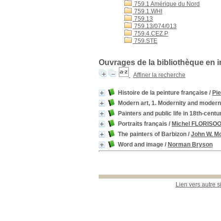
759.1 Amérique du Nord
759.1.WHI
759.13
759.13/074/013
759.4.CEZ.P
759.STE
Ouvrages de la bibliothèque en i
Affiner la recherche
Histoire de la peinture française
/
Pie
Modern art, 1. Modernity and moder
Painters and public life in 18th-centu
Portraits français
/
Michel FLORISO
The painters of Barbizon
/
John W. Mo
Word and image
/
Norman Bryson
Lien vers autre s