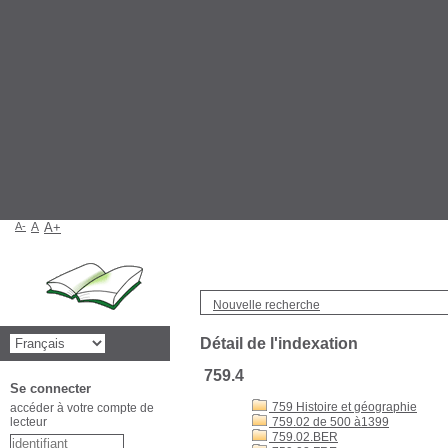
A-
A
A+
Nouvelle recherche
Détail de l'indexation
759.4
Se connecter
759 Histoire et géographie
accéder à votre compte de
lecteur
759.02 de 500 à1399
759.02.BER