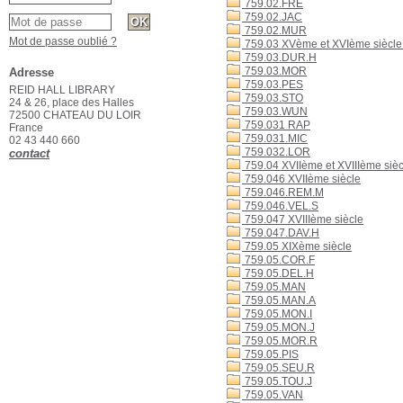
759.02.FRE
759.02.JAC
759.02.MUR
Mot de passe oublié ?
759.03 XVème et XVIème siècle
759.03.DUR.H
759.03.MOR
Adresse
759.03.PES
REID HALL LIBRARY
759.03.STO
24 & 26, place des Halles
759.03.WUN
72500 CHATEAU DU LOIR
759.031 RAP
France
759.031.MIC
02 43 440 660
759.032.LOR
contact
759.04 XVIIème et XVIIIème sièc
759.046 XVIIème siècle
759.046.REM.M
759.046.VEL.S
759.047 XVIIIème siècle
759.047.DAV.H
759.05 XIXème siècle
759.05.COR.F
759.05.DEL.H
759.05.MAN
759.05.MAN.A
759.05.MON.I
759.05.MON.J
759.05.MOR.R
759.05.PIS
759.05.SEU.R
759.05.TOU.J
759.05.VAN