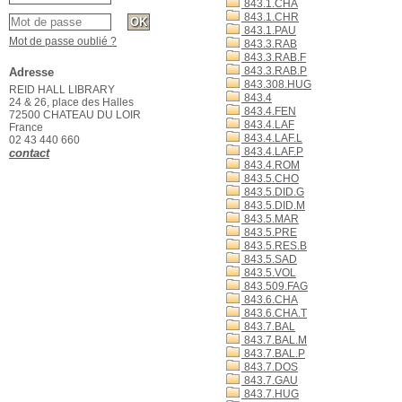
843.1.CHA
843.1.CHR
843.1.PAU
Mot de passe oublié ?
843.3.RAB
843.3.RAB.F
843.3.RAB.P
Adresse
843.308.HUG
REID HALL LIBRARY
843.4
24 & 26, place des Halles
843.4.FEN
72500 CHATEAU DU LOIR
843.4.LAF
France
843.4.LAF.L
02 43 440 660
843.4.LAF.P
contact
843.4.ROM
843.5.CHO
843.5.DID.G
843.5.DID.M
843.5.MAR
843.5.PRE
843.5.RES.B
843.5.SAD
843.5.VOL
843.509.FAG
843.6.CHA
843.6.CHA.T
843.7.BAL
843.7.BAL.M
843.7.BAL.P
843.7.DOS
843.7.GAU
843.7.HUG