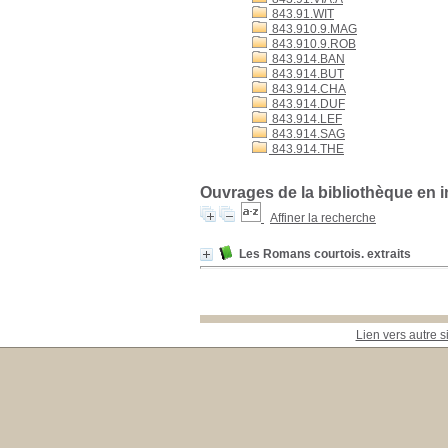
843.91.WIT
843.910.9.MAG
843.910.9.ROB
843.914.BAN
843.914.BUT
843.914.CHA
843.914.DUF
843.914.LEF
843.914.SAG
843.914.THE
Ouvrages de la bibliothèque en 
Affiner la recherche
Les Romans courtois. extraits
Lien vers autre s