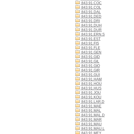
843.91.COC
843.91.COL
843.91.DAL
843.91.DED
843.91.DRI
843.91.DUH
843.91.DUR
843.91.ERN.S
843.91.EST
843.91.FIS
843.91.FLE
843.91.GEN
843.91.GID
843.91.GIL
843.91.GIO
843.91.GIR
843.91.GUI
843.91.HAM
843.91.HOU
843.91.HUS
843.91.JOU
843.91.KOU
843.91.LAR.D
843.91.MAE
843.91.MAL
843.91.MAL.D
843.91.MAR
843.91.MAU
843.91.MAU.L
843.91.MEY