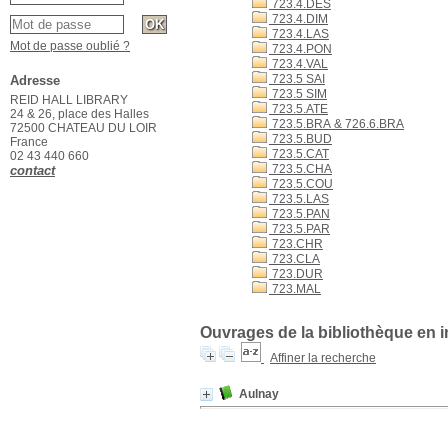
723.4.DES
723.4.DIM
723.4.LAS
Mot de passe oublié ?
723.4.PON
723.4.VAL
723.5 SAI
Adresse
723.5 SIM
REID HALL LIBRARY
723.5.ATE
24 & 26, place des Halles
723.5.BRA & 726.6.BRA
72500 CHATEAU DU LOIR
723.5.BUD
France
723.5.CAT
02 43 440 660
723.5.CHA
contact
723.5.COU
723.5.LAS
723.5.PAN
723.5.PAR
723.CHR
723.CLA
723.DUR
723.MAL
Ouvrages de la bibliothèque en i
Affiner la recherche
Aulnay