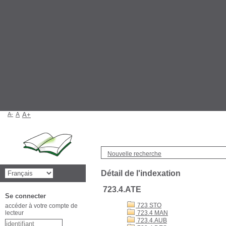
A-
A
A+
Nouvelle recherche
Détail de l'indexation
723.4.ATE
Se connecter
723 STO
accéder à votre compte de
lecteur
723.4 MAN
723.4.AUB