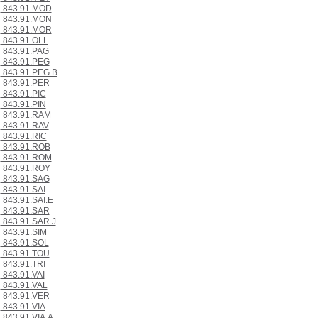
843.91.MOD
843.91.MON
843.91.MOR
843.91.OLL
843.91.PAG
843.91.PEG
843.91.PEG.B
843.91.PER
843.91.PIC
843.91.PIN
843.91.RAM
843.91.RAV
843.91.RIC
843.91.ROB
843.91.ROM
843.91.ROY
843.91.SAG
843.91.SAI
843.91.SAI.E
843.91.SAR
843.91.SAR.J
843.91.SIM
843.91.SOL
843.91.TOU
843.91.TRI
843.91.VAI
843.91.VAL
843.91.VER
843.91.VIA
843.91.VIA.A