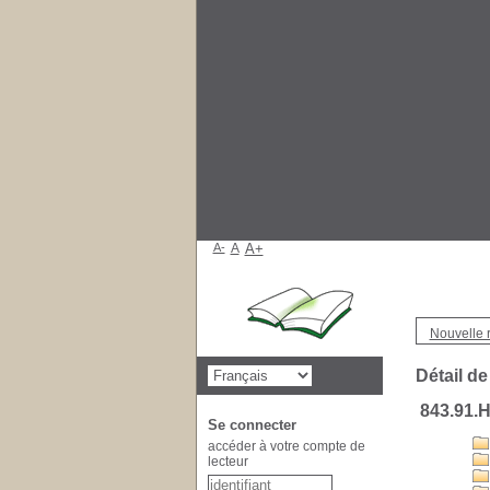
A-
A
A+
Nouvelle 
Détail de
843.91.
Se connecter
accéder à votre compte de
lecteur