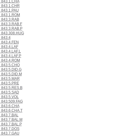
843.1.CHA
843.1.CHR
843.1.PAU
843.1.ROM
843.3.RAB
843.3.RAB.F
843.3.RAB.P
843.308.HUG
843.4
843.4.FEN
843.4.LAF
843.4.LAF.L
843.4.LAF.P
843.4.ROM
843.5.CHO
843.5.DID.G
843.5.DID.M
843.5.MAR
843.5.PRE
843.5.RES.B
843.5.SAD
843.5.VOL
843.509.FAG
843.6.CHA
843.6.CHA.T
843.7.BAL
843.7.BAL.M
843.7.BAL.P
843.7.DOS
843.7.GAU