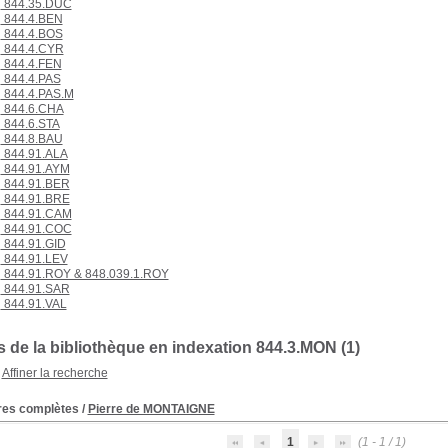
844.35.DUC
844.4.BEN
844.4.BOS
844.4.CYR
844.4.FEN
844.4.PAS
844.4.PAS.M
844.6.CHA
844.6.STA
844.8.BAU
844.91.ALA
844.91.AYM
844.91.BER
844.91.BRE
844.91.CAM
844.91.COC
844.91.GID
844.91.LEV
844.91.ROY & 848.039.1.ROY
844.91.SAR
844.91.VAL
 de la bibliothèque en indexation 844.3.MON (1)
Affiner la recherche
es complètes
/
Pierre de MONTAIGNE
1
(1 - 1 / 1)