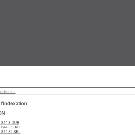
recherche
 l'indexation
ON
844.3.DUB
844.35.BAT
844.35.BEL