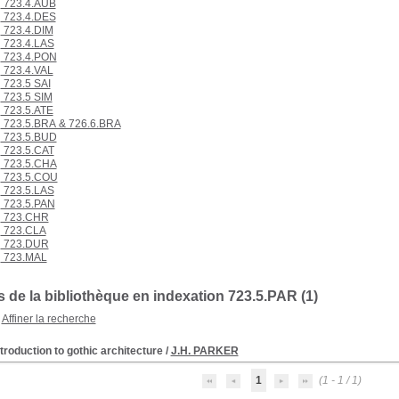
723.4.AUB
723.4.DES
723.4.DIM
723.4.LAS
723.4.PON
723.4.VAL
723.5 SAI
723.5 SIM
723.5.ATE
723.5.BRA & 726.6.BRA
723.5.BUD
723.5.CAT
723.5.CHA
723.5.COU
723.5.LAS
723.5.PAN
723.CHR
723.CLA
723.DUR
723.MAL
 de la bibliothèque en indexation 723.5.PAR (1)
Affiner la recherche
troduction to gothic architecture
/
J.H. PARKER
1
(1 - 1 / 1)