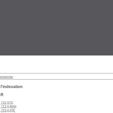
recherche
 l'indexation
AR
723 STO
723.4 MAN
723.4.ATE