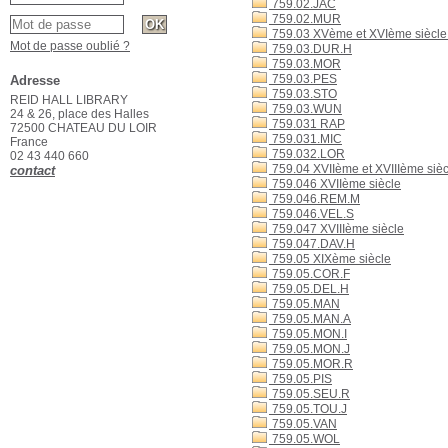
759.02.JAC
759.02.MUR
759.03 XVème et XVIème siècle
Mot de passe oublié ?
759.03.DUR.H
759.03.MOR
759.03.PES
Adresse
759.03.STO
REID HALL LIBRARY
759.03.WUN
24 & 26, place des Halles
759.031 RAP
72500 CHATEAU DU LOIR
759.031.MIC
France
759.032.LOR
02 43 440 660
759.04 XVIIème et XVIIIème sièc
contact
759.046 XVIIème siècle
759.046.REM.M
759.046.VEL.S
759.047 XVIIIème siècle
759.047.DAV.H
759.05 XIXème siècle
759.05.COR.F
759.05.DEL.H
759.05.MAN
759.05.MAN.A
759.05.MON.I
759.05.MON.J
759.05.MOR.R
759.05.PIS
759.05.SEU.R
759.05.TOU.J
759.05.VAN
759.05.WOL