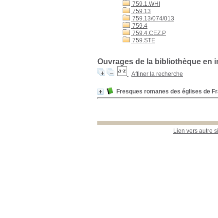
759.1.WHI
759.13
759.13/074/013
759.4
759.4.CEZ.P
759.STE
Ouvrages de la bibliothèque en i
Affiner la recherche
Fresques romanes des églises de F
Lien vers autre s