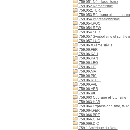
759.051 Néoclassicisme
759.052 Romantisme
759.052.TUR.T
759.053 Réalisme et naturalism
759.054 Impressionnisme
759.054.POO
759.054.REW
759.054.SER
759.057 Symbolisme et synthét
759.057.LUC
759.06 XXème siècle
759.06.FER
759.06.KAH
759.06.KAN
759.06.LEG
759.06.LIE
759.06.MAT
759.06.PIC
759.06.ROT.E
759.06.VAL
759.06.VER
759.06.VIE
759.063 Cubisme et futurisme
759.063.HAB
759.064 Expressionnisme, fauv
759.064.FER
759.066.BRE
759.066.CHA
759.066.DIC
759.1 Amérique du Nord