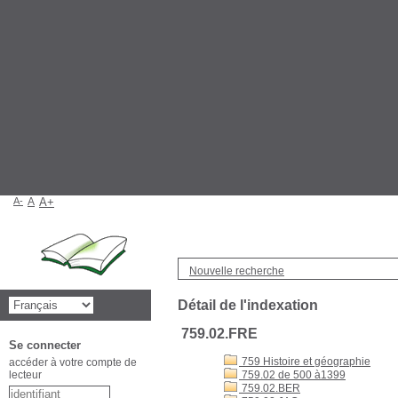
A-
A
A+
Nouvelle recherche
Détail de l'indexation
759.02.FRE
Se connecter
759 Histoire et géographie
accéder à votre compte de
lecteur
759.02 de 500 à1399
759.02.BER