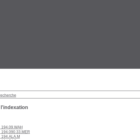
recherche
 l'indexation
194.09.WAH
194.090.33.MER
194.ALA.M