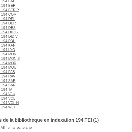
194.BAC
194.BER
194.BER.P
194.COM
194.DEL
194.DER
194.DES
194.DID.G
194.DID.V
194.FOU
194.KAN
194.LYO
194.MON
194.MON.S
194.MOR
194.MOU
194.PAS
194.RAV
194.SAR
194.SAR.J
194.TAI
194.VAU
194.VOL
194.VOL.N
194.WEI
de la bibliothèque en indexation 194.TEI (1)
Affiner la recherche