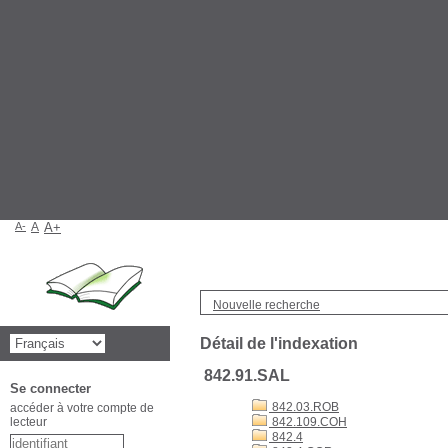
A-
A
A+
Nouvelle recherche
Détail de l'indexation
842.91.SAL
Se connecter
842.03.ROB
accéder à votre compte de
lecteur
842.109.COH
842.4