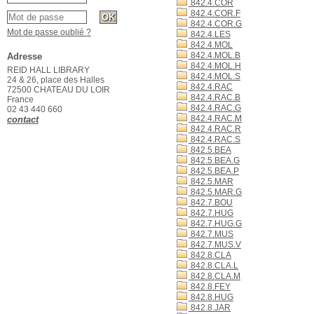
842.4.COR
842.4.COR.F
842.4.COR.G
Mot de passe oublié ?
842.4.LES
842.4.MOL
842.4.MOL.B
Adresse
842.4.MOL.H
REID HALL LIBRARY
842.4.MOL.S
24 & 26, place des Halles
842.4.RAC
72500 CHATEAU DU LOIR
842.4.RAC.B
France
842.4.RAC.G
02 43 440 660
842.4.RAC.M
contact
842.4.RAC.R
842.4.RAC.S
842.5.BEA
842.5.BEA.G
842.5.BEA.P
842.5.MAR
842.5.MAR.G
842.7.BOU
842.7.HUG
842.7.HUG.G
842.7.MUS
842.7.MUS.V
842.8.CLA
842.8.CLA.L
842.8.CLA.M
842.8.FEY
842.8.HUG
842.8.JAR