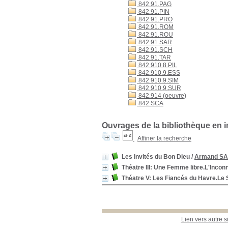
842.91.PAG
842.91.PIN
842.91.PRO
842.91.ROM
842.91.ROU
842.91.SAR
842.91.SCH
842.91.TAR
842.910.8.PIL
842.910.9.ESS
842.910.9.SIM
842.910.9.SUR
842.914 (oeuvre)
842.SCA
Ouvrages de la bibliothèque en i
Affiner la recherche
Les Invités du Bon Dieu
/
Armand S
Théatre III: Une Femme libre.L'Inc
Théatre V: Les Fiancés du Havre.Le So
Lien vers autre s