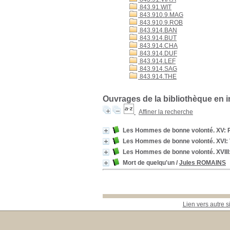
843.91.WIT
843.910.9.MAG
843.910.9.ROB
843.914.BAN
843.914.BUT
843.914.CHA
843.914.DUF
843.914.LEF
843.914.SAG
843.914.THE
Ouvrages de la bibliothèque en 
Affiner la recherche
Les Hommes de bonne volonté. XV: P
Les Hommes de bonne volonté. XVI:
Les Hommes de bonne volonté. XVIII:
Mort de quelqu'un
/
Jules ROMAINS
Lien vers autre s