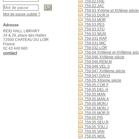
759.02.FRE
759.02.JAC
759.03 XVème et XVIème siècle
Mot de passe oublié ?
759.03.DUR.H
759.03.MOR
759.03.PES
Adresse
759.03.STO
REID HALL LIBRARY
759.03.WUN
24 & 26, place des Halles
759.031 RAP
72500 CHATEAU DU LOIR
759.031.MIC
France
759.032.LOR
02 43 440 660
759.04 XVIIème et XVIIIème sièc
contact
759.046 XVIIème siècle
759.046.REM.M
759.046.VEL.S
759.047 XVIIIème siècle
759.047.DAV.H
759.05 XIXème siècle
759.05.COR.F
759.05.DEL.H
759.05.MAN
759.05.MAN.A
759.05.MON.I
759.05.MON.J
759.05.MOR.R
759.05.PIS
759.05.SEU.R
759.05.TOU.J
759.05.VAN
759.05.WOL