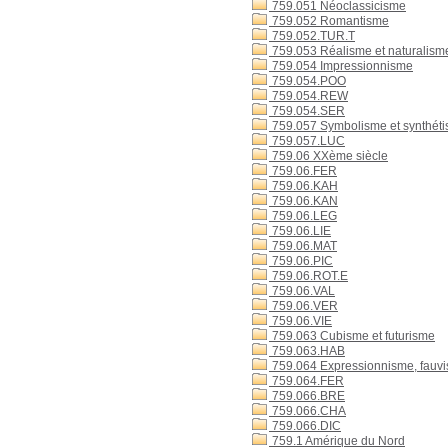
759.051 Néoclassicisme
759.052 Romantisme
759.052.TUR.T
759.053 Réalisme et naturalism
759.054 Impressionnisme
759.054.POO
759.054.REW
759.054.SER
759.057 Symbolisme et synthét
759.057.LUC
759.06 XXème siècle
759.06.FER
759.06.KAH
759.06.KAN
759.06.LEG
759.06.LIE
759.06.MAT
759.06.PIC
759.06.ROT.E
759.06.VAL
759.06.VER
759.06.VIE
759.063 Cubisme et futurisme
759.063.HAB
759.064 Expressionnisme, fauv
759.064.FER
759.066.BRE
759.066.CHA
759.066.DIC
759.1 Amérique du Nord