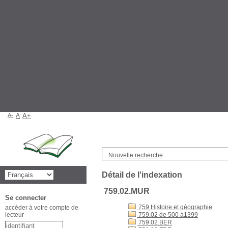
A-
A
A+
Nouvelle recherche
Détail de l'indexation
759.02.MUR
Se connecter
759 Histoire et géographie
accéder à votre compte de
lecteur
759.02 de 500 à1399
759.02.BER