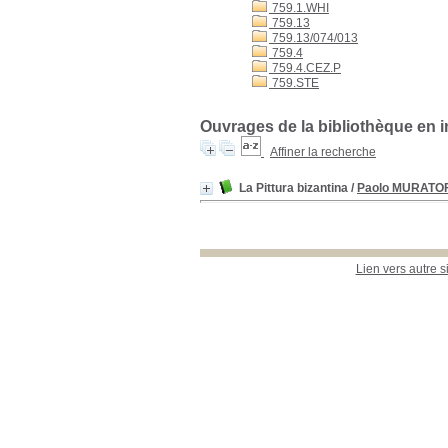
759.1.WHI
759.13
759.13/074/013
759.4
759.4.CEZ.P
759.STE
Ouvrages de la bibliothèque en 
Affiner la recherche
La Pittura bizantina
/
Paolo MURATO
Lien vers autre s