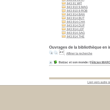
843.91.WIT
843.910.9.MAG
843.910.9.ROB
843.914.BAN
843.914.BUT
843.914.CHA
843.914.DUF
843.914.LEF
843.914.SAG
843.914.THE
Ouvrages de la bibliothèque en 
Affiner la recherche
Balzac et son monde
/
Félicien MA
Lien vers autre s