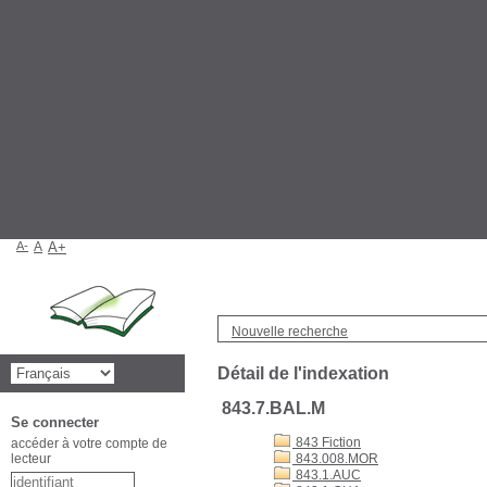
A-
A
A+
Nouvelle recherche
Détail de l'indexation
843.7.BAL.M
Se connecter
843 Fiction
accéder à votre compte de
lecteur
843.008.MOR
843.1.AUC