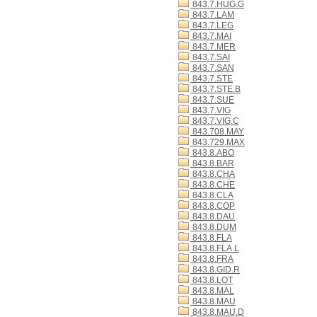
843.7.HUG.G
843.7.LAM
843.7.LEG
843.7.MAI
843.7.MER
843.7.SAI
843.7.SAN
843.7.STE
843.7.STE.B
843.7.SUE
843.7.VIG
843.7.VIG.C
843.708.MAY
843.729.MAX
843.8.ABO
843.8.BAR
843.8.CHA
843.8.CHE
843.8.CLA
843.8.COP
843.8.DAU
843.8.DUM
843.8.FLA
843.8.FLA.L
843.8.FRA
843.8.GID.R
843.8.LOT
843.8.MAL
843.8.MAU
843.8.MAU.D