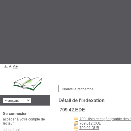
A-
A
A+
Nouvelle recherche
Détail de l'indexation
709.42.EDE
Se connecter
709 Histoire et géographie des be
accéder à votre compte de
lecteur
709.012.COL
709.02.DUB