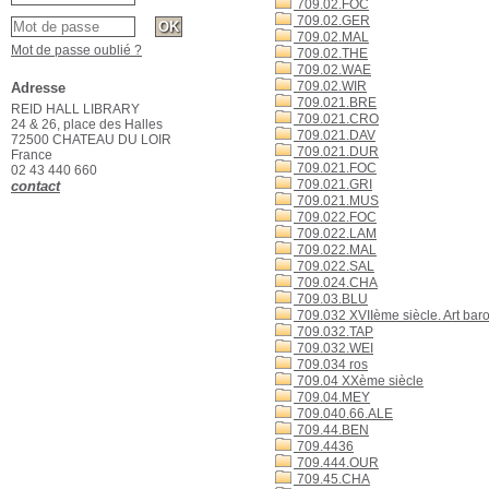
709.02.FOC
709.02.GER
709.02.MAL
Mot de passe oublié ?
709.02.THE
709.02.WAE
709.02.WIR
Adresse
709.021.BRE
REID HALL LIBRARY
709.021.CRO
24 & 26, place des Halles
709.021.DAV
72500 CHATEAU DU LOIR
709.021.DUR
France
709.021.FOC
02 43 440 660
709.021.GRI
contact
709.021.MUS
709.022.FOC
709.022.LAM
709.022.MAL
709.022.SAL
709.024.CHA
709.03.BLU
709.032 XVIIème siècle. Art bar
709.032.TAP
709.032.WEI
709.034 ros
709.04 XXème siècle
709.04.MEY
709.040.66.ALE
709.44.BEN
709.4436
709.444.OUR
709.45.CHA