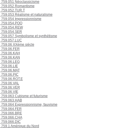
759.051 Néoclassicisme
759.052 Romantisme
759.052.TUR.T
759.053 Réalisme et naturalisme
759.054 Impressionnisme
759.054.POO
759.054.REW
759.054.SER
759.057 Symbolisme et synthétisme
759.057.LUC
759.06 XXème siècle
759.06.FER
759.06.KAH
759.06.KAN
759.06.LEG
759.06.LIE
759.06.MAT
759.06.PIC
759.06.ROT.E
759.06.VAL
759.06.VER
759.06.VIE
759.063 Cubisme et futurisme
759.063.HAB
759.064 Expressionnisme, fauvisme
759.064.FER
759.066.BRE
759.066.CHA
759.066.DIC
759.1 Amérique du Nord