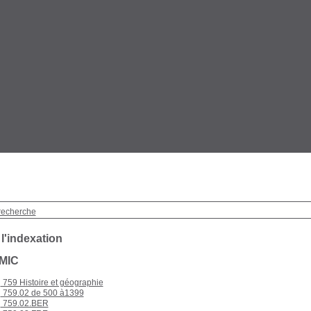
recherche
 l'indexation
.MIC
759 Histoire et géographie
759.02 de 500 à1399
759.02.BER