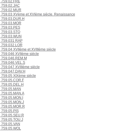
759.02.FRE
759.02.JAC
759.02.MUR
759.03 XVème et XVIème siècle. Renaissance
759.03.DUR.H
759.03.MOR
759.03.PES
759.03.STO
759.03.WUN
759.031 RAP
759.032.LOR
759.04 XVIIème et XVIIIème siècle
759.046 XVIIème siècle
759.046.REM.M
759.046.VEL.S
759.047 XVIIIème siècle
759.047.DAV.H
759.05 XIXème siècle
759.05.COR.F
759.05.DEL.H
759.05.MAN
759.05.MAN.A
759.05.MON.I
759.05.MON.J
759.05.MOR.R
759.05.PIS
759.05.SEU.R
759.05.TOU.J
759.05.VAN
759.05.WOL