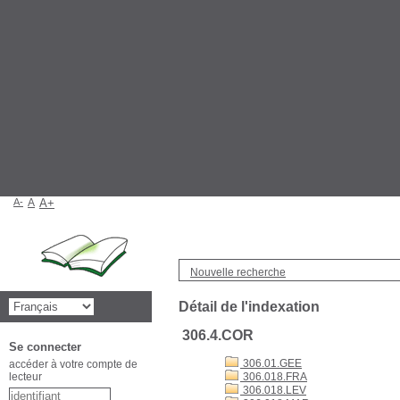
A-
A
A+
Nouvelle recherche
Détail de l'indexation
306.4.COR
Se connecter
306.01.GEE
accéder à votre compte de
lecteur
306.018.FRA
306.018.LEV