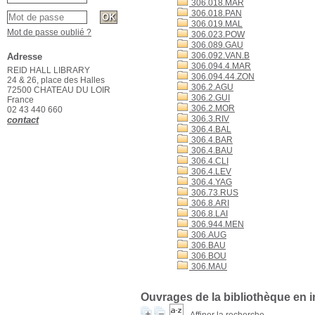
306.018.MAR
306.018.PAN
306.019.MAL
Mot de passe oublié ?
306.023.POW
306.089.GAU
306.092.VAN.B
Adresse
306.094.4.MAR
REID HALL LIBRARY
306.094.44.ZON
24 & 26, place des Halles
306.2.AGU
72500 CHATEAU DU LOIR
306.2.GUI
France
306.2.MOR
02 43 440 660
306.3.RIV
contact
306.4.BAL
306.4.BAR
306.4.BAU
306.4.CLI
306.4.LEV
306.4.YAG
306.73.RUS
306.8.ARI
306.8.LAI
306.944.MEN
306.AUG
306.BAU
306.BOU
306.MAU
Ouvrages de la bibliothèque en 