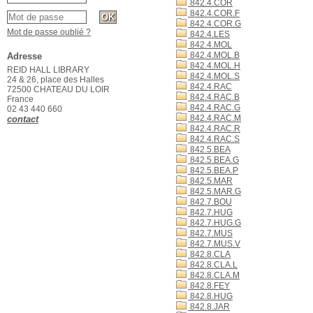
842.4.COR
842.4.COR.F
842.4.COR.G
Mot de passe oublié ?
842.4.LES
842.4.MOL
842.4.MOL.B
Adresse
842.4.MOL.H
REID HALL LIBRARY
842.4.MOL.S
24 & 26, place des Halles
842.4.RAC
72500 CHATEAU DU LOIR
842.4.RAC.B
France
842.4.RAC.G
02 43 440 660
842.4.RAC.M
contact
842.4.RAC.R
842.4.RAC.S
842.5.BEA
842.5.BEA.G
842.5.BEA.P
842.5.MAR
842.5.MAR.G
842.7.BOU
842.7.HUG
842.7.HUG.G
842.7.MUS
842.7.MUS.V
842.8.CLA
842.8.CLA.L
842.8.CLA.M
842.8.FEY
842.8.HUG
842.8.JAR