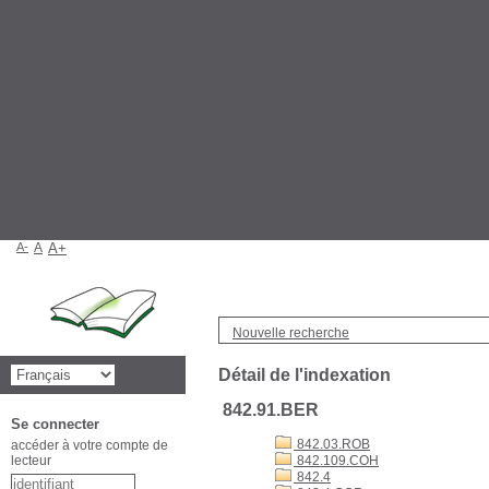
A-
A
A+
Nouvelle recherche
Détail de l'indexation
842.91.BER
Se connecter
842.03.ROB
accéder à votre compte de
lecteur
842.109.COH
842.4