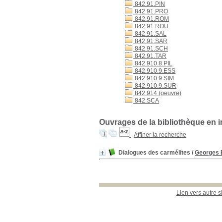
842.91.PIN
842.91.PRO
842.91.ROM
842.91.ROU
842.91.SAL
842.91.SAR
842.91.SCH
842.91.TAR
842.910.8.PIL
842.910.9.ESS
842.910.9.SIM
842.910.9.SUR
842.914 (oeuvre)
842.SCA
Ouvrages de la bibliothèque en 
Affiner la recherche
Dialogues des carmélites
/
Georges
Lien vers autre s