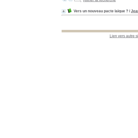
Affiner la recherche
Vers un nouveau pacte laïque ?
/
Jea
Lien vers autre s