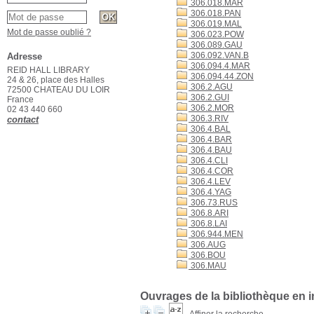
306.018.MAR
306.018.PAN
306.019.MAL
Mot de passe oublié ?
306.023.POW
306.089.GAU
306.092.VAN.B
Adresse
306.094.4.MAR
REID HALL LIBRARY
306.094.44.ZON
24 & 26, place des Halles
306.2.AGU
72500 CHATEAU DU LOIR
306.2.GUI
France
306.2.MOR
02 43 440 660
306.3.RIV
contact
306.4.BAL
306.4.BAR
306.4.BAU
306.4.CLI
306.4.COR
306.4.LEV
306.4.YAG
306.73.RUS
306.8.ARI
306.8.LAI
306.944.MEN
306.AUG
306.BOU
306.MAU
Ouvrages de la bibliothèque en 