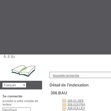
A-
A
A+
Nouvelle recherche
Détail de l'indexation
306.BAU
Se connecter
306.01.GEE
accéder à votre compte de
lecteur
306.018.FRA
306.018.LEV