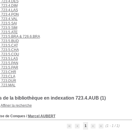
723.4.DES
723.4.DIM
723.4.LAS
723.4.PON
723.4.VAL
723.5 SAI
723.5 SIM
723.5.ATE
723.5.BRA & 726.6.BRA
723.5.BUD
723.5.CAT
723.5.CHA
723.5.COU
723.5.LAS
723.5.PAN
723.5.PAR
723.CHR
723.CLA
723.DUR
723.MAL
 de la bibliothèque en indexation 723.4.AUB (1)
Affiner la recherche
lise de Conques
/
Marcel AUBERT
1
(1 - 1 / 1)