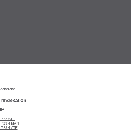
recherche
 l'indexation
UB
723 STO
723.4 MAN
723.4.ATE